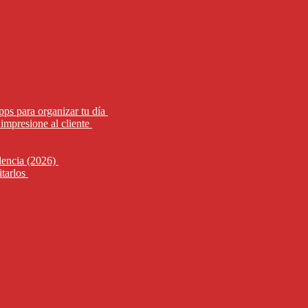
pps para organizar tu día
impresione al cliente
alencia (2026)
itarlos