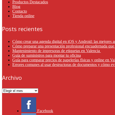
Productos Destacados
Blog
Contacto
Tienda online
Posts recientes
Cómo crear una agenda digital en iOS y Android: las mejores a
Cómo preparar una presentación profesional encuadernada que 
Mantenimiento de impresoras de etiquetas en Valencia
Guía de suministros para montar tu oficina
Guía para comparar precios de papelerías físicas y online en V
Errores comunes al usar destructoras de documentos y cómo ev
Archivo
Archivo
Facebook