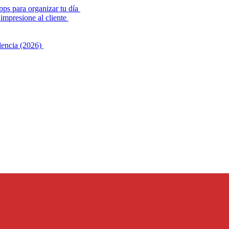
pps para organizar tu día
impresione al cliente
alencia (2026)