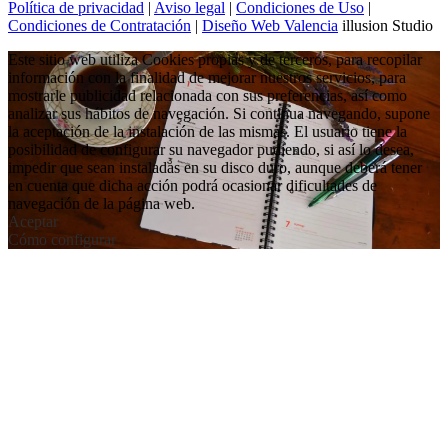
Política de privacidad
|
Aviso legal
|
Condiciones de Uso
|
Condiciones de Contratación
|
Diseño Web Valencia
illusion Studio
Este sitio web utiliza Cookies propias y de terceros, para recopilar
información con la finalidad de mejorar nuestros servicios, para
mostrarle publicidad relacionada con sus preferencias, así como
analizar sus hábitos de navegación. Si continua navegando, supone
la aceptación de la instalación de las mismas. El usuario tiene la
posibilidad de configurar su navegador pudiendo, si así lo desea,
impedir que sean instaladas en su disco duro, aunque deberá tener
en cuenta que dicha acción podrá ocasionar dificultades de
navegación de la página web.
Aceptar
Cómo configurar