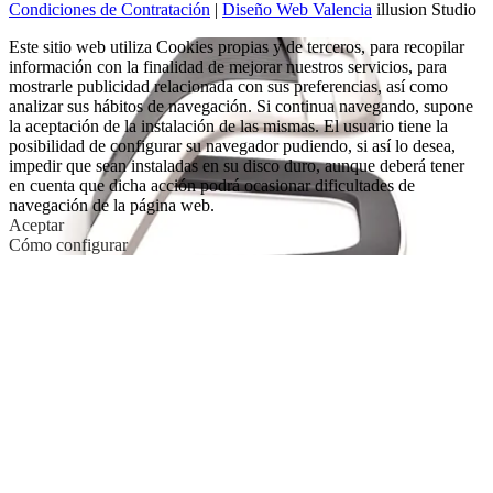
Condiciones de Contratación
|
Diseño Web Valencia
illusion Studio
Este sitio web utiliza Cookies propias y de terceros, para recopilar
información con la finalidad de mejorar nuestros servicios, para
mostrarle publicidad relacionada con sus preferencias, así como
analizar sus hábitos de navegación. Si continua navegando, supone
la aceptación de la instalación de las mismas. El usuario tiene la
posibilidad de configurar su navegador pudiendo, si así lo desea,
impedir que sean instaladas en su disco duro, aunque deberá tener
en cuenta que dicha acción podrá ocasionar dificultades de
navegación de la página web.
Aceptar
Cómo configurar