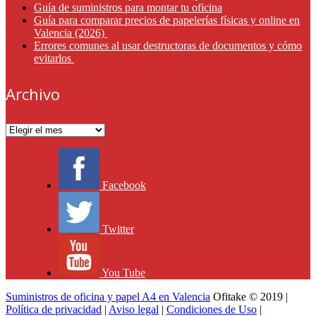
Guía de suministros para montar tu oficina
Guía para comparar precios de papelerías físicas y online en
Valencia (2026)
Errores comunes al usar destructoras de documentos y cómo
evitarlos
Archivo
Archivo
Facebook
Twitter
You Tube
Suministros de oficina y papel A4 en Valencia
Ofitake © 2019 |
Política de privacidad
|
Aviso legal
|
Condiciones de Uso
|