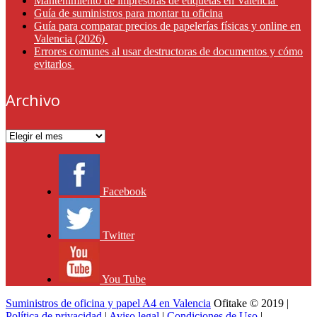
Mantenimiento de impresoras de etiquetas en Valencia
Guía de suministros para montar tu oficina
Guía para comparar precios de papelerías físicas y online en
Valencia (2026)
Errores comunes al usar destructoras de documentos y cómo
evitarlos
Archivo
Archivo
Facebook
Twitter
You Tube
Suministros de oficina y papel A4 en Valencia
Ofitake © 2019 |
Política de privacidad
|
Aviso legal
|
Condiciones de Uso
|