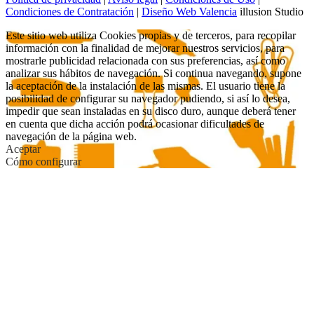
Condiciones de Contratación
|
Diseño Web Valencia
illusion Studio
Este sitio web utiliza Cookies propias y de terceros, para recopilar
información con la finalidad de mejorar nuestros servicios, para
mostrarle publicidad relacionada con sus preferencias, así como
analizar sus hábitos de navegación. Si continua navegando, supone
la aceptación de la instalación de las mismas. El usuario tiene la
posibilidad de configurar su navegador pudiendo, si así lo desea,
impedir que sean instaladas en su disco duro, aunque deberá tener
en cuenta que dicha acción podrá ocasionar dificultades de
navegación de la página web.
Aceptar
Cómo configurar