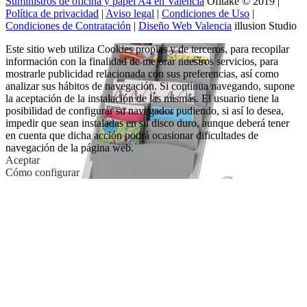
Suministros de oficina y papel A4 en Valencia
Ofitake © 2019 |
Política de privacidad
|
Aviso legal
|
Condiciones de Uso
|
Condiciones de Contratación
|
Diseño Web Valencia
illusion Studio
Este sitio web utiliza Cookies propias y de terceros, para recopilar
información con la finalidad de mejorar nuestros servicios, para
mostrarle publicidad relacionada con sus preferencias, así como
analizar sus hábitos de navegación. Si continua navegando, supone
la aceptación de la instalación de las mismas. El usuario tiene la
posibilidad de configurar su navegador pudiendo, si así lo desea,
impedir que sean instaladas en su disco duro, aunque deberá tener
en cuenta que dicha acción podrá ocasionar dificultades de
navegación de la página web.
Aceptar
Cómo configurar