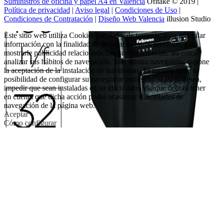
Suministros de oficina y papel A4 en Valencia
Ofitake © 2019 |
Política de privacidad
|
Aviso legal
|
Condiciones de Uso
|
Condiciones de Contratación
|
Diseño Web Valencia
illusion Studio
Este sitio web utiliza Cookies propias y de terceros, para recopilar
información con la finalidad de mejorar nuestros servicios, para
mostrarle publicidad relacionada con sus preferencias, así como
analizar sus hábitos de navegación. Si continua navegando, supone
la aceptación de la instalación de las mismas. El usuario tiene la
posibilidad de configurar su navegador pudiendo, si así lo desea,
impedir que sean instaladas en su disco duro, aunque deberá tener
en cuenta que dicha acción podrá ocasionar dificultades de
navegación de la página web.
Aceptar
Cómo configurar