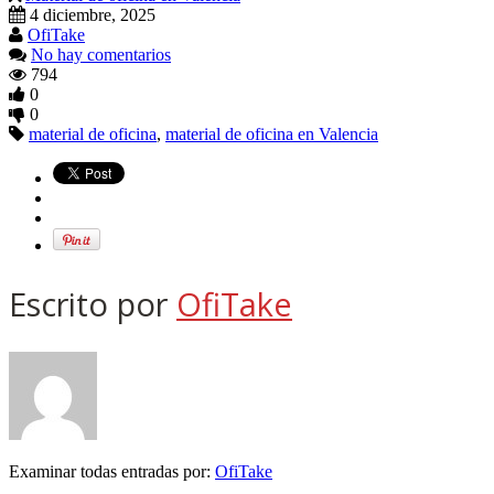
4 diciembre, 2025
OfiTake
No hay comentarios
794
0
0
material de oficina
,
material de oficina en Valencia
Escrito por
OfiTake
Examinar todas entradas por:
OfiTake