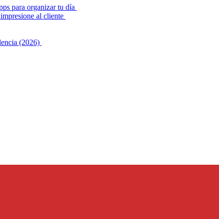
pps para organizar tu día
impresione al cliente
alencia (2026)