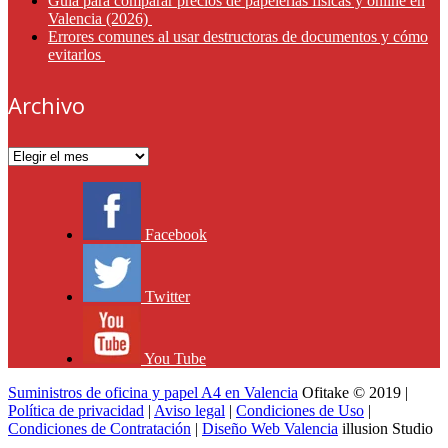
Guía para comparar precios de papelerías físicas y online en
Valencia (2026)
Errores comunes al usar destructoras de documentos y cómo
evitarlos
Archivo
Archivo
Facebook
Twitter
You Tube
Suministros de oficina y papel A4 en Valencia
Ofitake © 2019 |
Política de privacidad
|
Aviso legal
|
Condiciones de Uso
|
Condiciones de Contratación
|
Diseño Web Valencia
illusion Studio