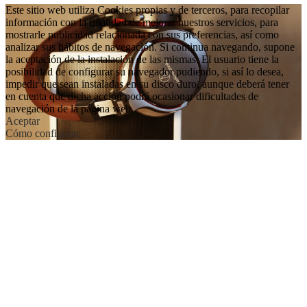
Este sitio web utiliza Cookies propias y de terceros, para recopilar
información con la finalidad de mejorar nuestros servicios, para
mostrarle publicidad relacionada con sus preferencias, así como
analizar sus hábitos de navegación. Si continua navegando, supone
la aceptación de la instalación de las mismas. El usuario tiene la
posibilidad de configurar su navegador pudiendo, si así lo desea,
impedir que sean instaladas en su disco duro, aunque deberá tener
en cuenta que dicha acción podrá ocasionar dificultades de
navegación de la página web.
Aceptar
Cómo configurar