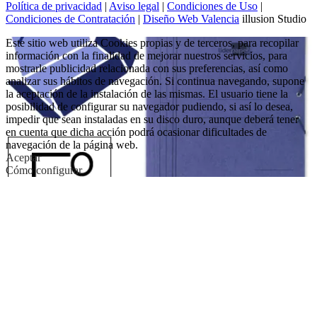
Política de privacidad
|
Aviso legal
|
Condiciones de Uso
|
Condiciones de Contratación
|
Diseño Web Valencia
illusion Studio
Este sitio web utiliza Cookies propias y de terceros, para recopilar
información con la finalidad de mejorar nuestros servicios, para
mostrarle publicidad relacionada con sus preferencias, así como
analizar sus hábitos de navegación. Si continua navegando, supone
la aceptación de la instalación de las mismas. El usuario tiene la
posibilidad de configurar su navegador pudiendo, si así lo desea,
impedir que sean instaladas en su disco duro, aunque deberá tener
en cuenta que dicha acción podrá ocasionar dificultades de
navegación de la página web.
Aceptar
Cómo configurar