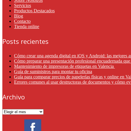
Sobre Nosotros
Servicios
Productos Destacados
Blog
Contacto
Tienda online
Posts recientes
Cómo crear una agenda digital en iOS y Android: las mejores a
Cómo preparar una presentación profesional encuadernada que 
Mantenimiento de impresoras de etiquetas en Valencia
Guía de suministros para montar tu oficina
Guía para comparar precios de papelerías físicas y online en V
Errores comunes al usar destructoras de documentos y cómo ev
Archivo
Archivo