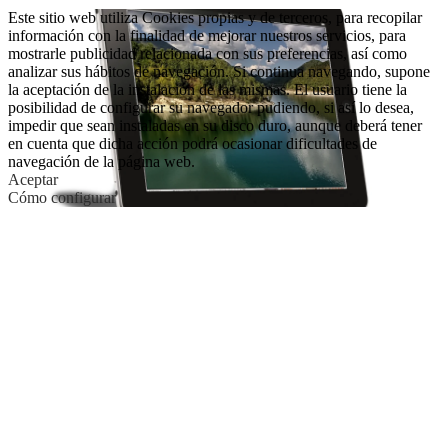
Este sitio web utiliza Cookies propias y de terceros, para recopilar
información con la finalidad de mejorar nuestros servicios, para
mostrarle publicidad relacionada con sus preferencias, así como
analizar sus hábitos de navegación. Si continua navegando, supone
la aceptación de la instalación de las mismas. El usuario tiene la
posibilidad de configurar su navegador pudiendo, si así lo desea,
impedir que sean instaladas en su disco duro, aunque deberá tener
en cuenta que dicha acción podrá ocasionar dificultades de
navegación de la página web.
Aceptar
Cómo configurar