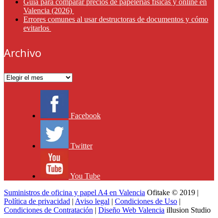
Guía para comparar precios de papelerías físicas y online en
Valencia (2026)
Errores comunes al usar destructoras de documentos y cómo
evitarlos
Archivo
Archivo
Facebook
Twitter
You Tube
Suministros de oficina y papel A4 en Valencia
Ofitake © 2019 |
Política de privacidad
|
Aviso legal
|
Condiciones de Uso
|
Condiciones de Contratación
|
Diseño Web Valencia
illusion Studio