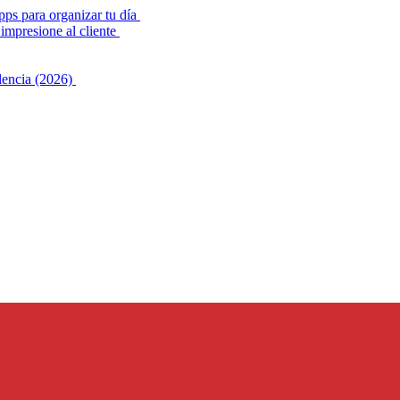
pps para organizar tu día
impresione al cliente
alencia (2026)