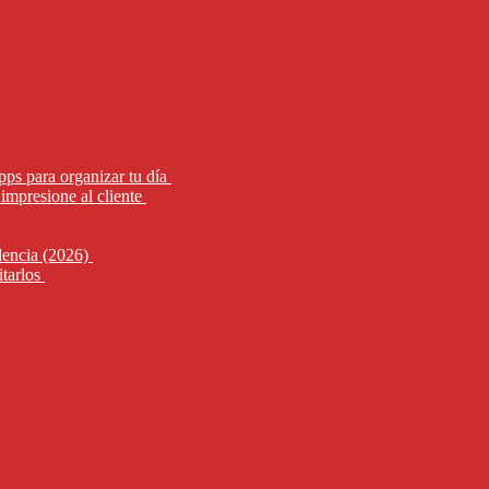
pps para organizar tu día
impresione al cliente
alencia (2026)
itarlos