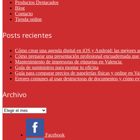
Productos Destacados
Blog
Contacto
Tienda online
Posts recientes
Cómo crear una agenda digital en iOS y Android: las mejores a
Cómo preparar una presentación profesional encuadernada que 
Mantenimiento de impresoras de etiquetas en Valencia
Guía de suministros para montar tu oficina
Guía para comparar precios de papelerías físicas y online en V
Errores comunes al usar destructoras de documentos y cómo ev
Archivo
Archivo
Facebook