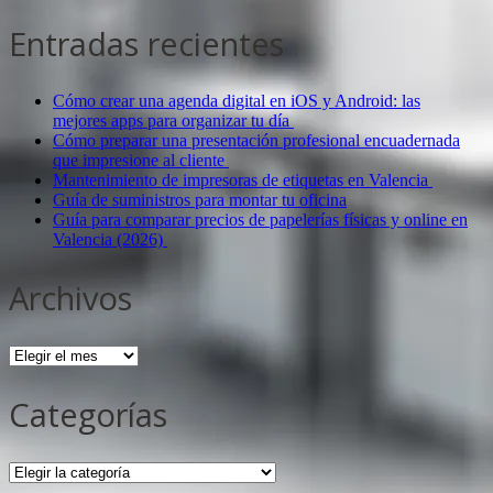
Entradas recientes
Cómo crear una agenda digital en iOS y Android: las
mejores apps para organizar tu día
Cómo preparar una presentación profesional encuadernada
que impresione al cliente
Mantenimiento de impresoras de etiquetas en Valencia
Guía de suministros para montar tu oficina
Guía para comparar precios de papelerías físicas y online en
Valencia (2026)
Archivos
Archivos
Categorías
Categorías