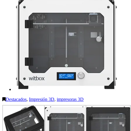
Destacados
,
Impresión 3D
,
impresoras 3D