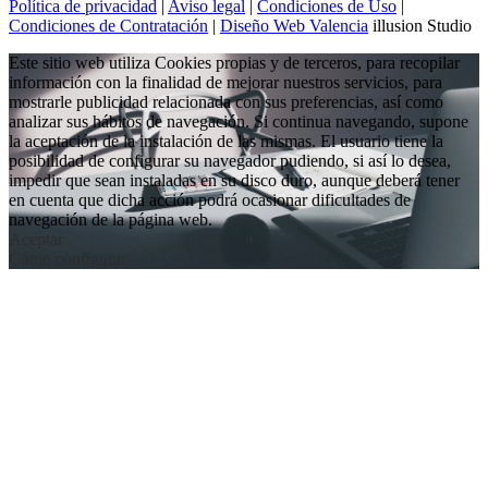
Política de privacidad
|
Aviso legal
|
Condiciones de Uso
|
Condiciones de Contratación
|
Diseño Web Valencia
illusion Studio
Este sitio web utiliza Cookies propias y de terceros, para recopilar
información con la finalidad de mejorar nuestros servicios, para
mostrarle publicidad relacionada con sus preferencias, así como
analizar sus hábitos de navegación. Si continua navegando, supone
la aceptación de la instalación de las mismas. El usuario tiene la
posibilidad de configurar su navegador pudiendo, si así lo desea,
impedir que sean instaladas en su disco duro, aunque deberá tener
en cuenta que dicha acción podrá ocasionar dificultades de
navegación de la página web.
Aceptar
Cómo configurar