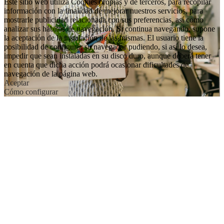
Este sitio web utiliza Cookies propias y de terceros, para recopilar
información con la finalidad de mejorar nuestros servicios, para
mostrarle publicidad relacionada con sus preferencias, así como
analizar sus hábitos de navegación. Si continua navegando, supone
la aceptación de la instalación de las mismas. El usuario tiene la
posibilidad de configurar su navegador pudiendo, si así lo desea,
impedir que sean instaladas en su disco duro, aunque deberá tener
en cuenta que dicha acción podrá ocasionar dificultades de
navegación de la página web.
Aceptar
Cómo configurar