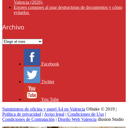
Valencia (2026)
Errores comunes al usar destructoras de documentos y cómo
evitarlos
Archivo
Archivo
Facebook
Twitter
You Tube
Suministros de oficina y papel A4 en Valencia
Ofitake © 2019 |
Política de privacidad
|
Aviso legal
|
Condiciones de Uso
|
Condiciones de Contratación
|
Diseño Web Valencia
illusion Studio