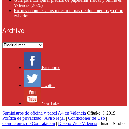
Guía para comparar precios de papelerías físicas y online en
Valencia (2026)
Errores comunes al usar destructoras de documentos y cómo
evitarlos
Archivo
Archivo
Facebook
Twitter
You Tube
Suministros de oficina y papel A4 en Valencia
Ofitake © 2019 |
Política de privacidad
|
Aviso legal
|
Condiciones de Uso
|
Condiciones de Contratación
|
Diseño Web Valencia
illusion Studio