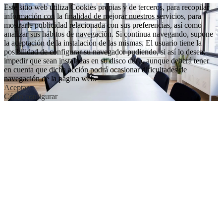
Este sitio web utiliza Cookies propias y de terceros, para recopilar
información con la finalidad de mejorar nuestros servicios, para
mostrarle publicidad relacionada con sus preferencias, así como
analizar sus hábitos de navegación. Si continua navegando, supone
la aceptación de la instalación de las mismas. El usuario tiene la
posibilidad de configurar su navegador pudiendo, si así lo desea,
impedir que sean instaladas en su disco duro, aunque deberá tener
en cuenta que dicha acción podrá ocasionar dificultades de
navegación de la página web.
Aceptar
Cómo configurar