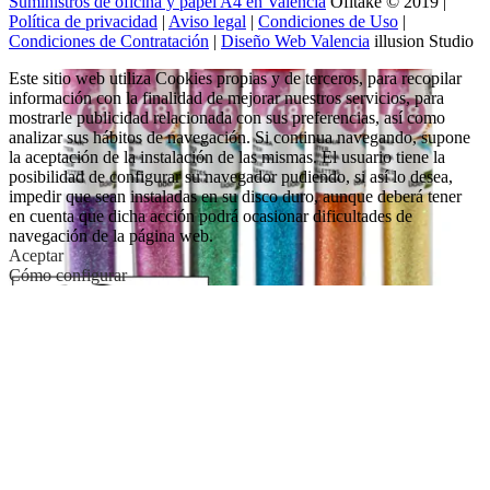
Suministros de oficina y papel A4 en Valencia
Ofitake © 2019 |
Política de privacidad
|
Aviso legal
|
Condiciones de Uso
|
Condiciones de Contratación
|
Diseño Web Valencia
illusion Studio
Este sitio web utiliza Cookies propias y de terceros, para recopilar
información con la finalidad de mejorar nuestros servicios, para
mostrarle publicidad relacionada con sus preferencias, así como
analizar sus hábitos de navegación. Si continua navegando, supone
la aceptación de la instalación de las mismas. El usuario tiene la
posibilidad de configurar su navegador pudiendo, si así lo desea,
impedir que sean instaladas en su disco duro, aunque deberá tener
en cuenta que dicha acción podrá ocasionar dificultades de
navegación de la página web.
Aceptar
Cómo configurar