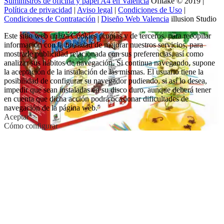
Suministros de oficina y papel A4 en Valencia
Ofitake © 2019 |
Política de privacidad
|
Aviso legal
|
Condiciones de Uso
|
Condiciones de Contratación
|
Diseño Web Valencia
illusion Studio
Este sitio web utiliza Cookies propias y de terceros, para recopilar
información con la finalidad de mejorar nuestros servicios, para
mostrarle publicidad relacionada con sus preferencias, así como
analizar sus hábitos de navegación. Si continua navegando, supone
la aceptación de la instalación de las mismas. El usuario tiene la
posibilidad de configurar su navegador pudiendo, si así lo desea,
impedir que sean instaladas en su disco duro, aunque deberá tener
en cuenta que dicha acción podrá ocasionar dificultades de
navegación de la página web.
Aceptar
Cómo configurar