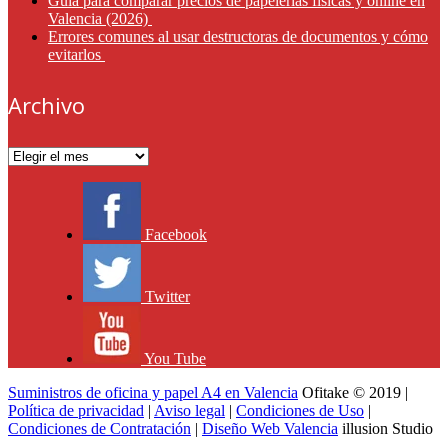
Guía para comparar precios de papelerías físicas y online en
Valencia (2026)
Errores comunes al usar destructoras de documentos y cómo
evitarlos
Archivo
Archivo
Facebook
Twitter
You Tube
Suministros de oficina y papel A4 en Valencia
Ofitake © 2019 |
Política de privacidad
|
Aviso legal
|
Condiciones de Uso
|
Condiciones de Contratación
|
Diseño Web Valencia
illusion Studio