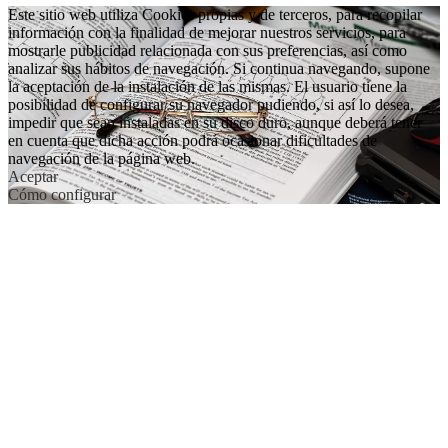
Este sitio web utiliza Cookies propias y de terceros, para recopilar
información con la finalidad de mejorar nuestros servicios, para
mostrarle publicidad relacionada con sus preferencias, así como
analizar sus hábitos de navegación. Si continua navegando, supone
la aceptación de la instalación de las mismas. El usuario tiene la
posibilidad de configurar su navegador pudiendo, si así lo desea,
impedir que sean instaladas en su disco duro, aunque deberá tener
en cuenta que dicha acción podrá ocasionar dificultades de
navegación de la página web.
Aceptar
Cómo configurar