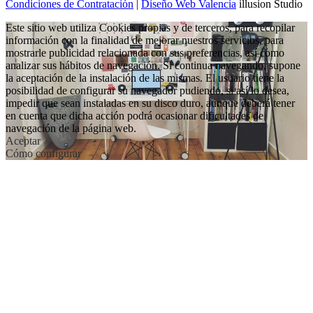
Condiciones de Contratación
|
Diseño Web Valencia
illusion Studio
Este sitio web utiliza Cookies propias y de terceros, para recopilar
información con la finalidad de mejorar nuestros servicios, para
mostrarle publicidad relacionada con sus preferencias, así como
analizar sus hábitos de navegación. Si continua navegando, supone
la aceptación de la instalación de las mismas. El usuario tiene la
posibilidad de configurar su navegador pudiendo, si así lo desea,
impedir que sean instaladas en su disco duro, aunque deberá tener
en cuenta que dicha acción podrá ocasionar dificultades de
navegación de la página web.
Aceptar
Cómo configurar