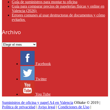
Guía de suministros para montar tu oficina
Guía para comparar precios de papelerías físicas y online en
Valencia (2026)
Errores comunes al usar destructoras de documentos y cómo
evitarlos
Archivo
Archivo
Facebook
Twitter
You Tube
Suministros de oficina y papel A4 en Valencia
Ofitake © 2019 |
Política de privacidad
|
Aviso legal
|
Condiciones de Uso
|