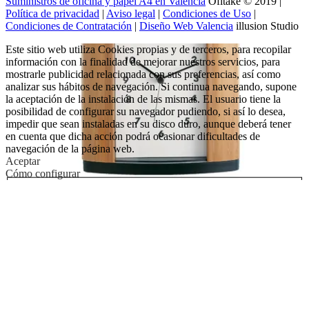
Suministros de oficina y papel A4 en Valencia
Ofitake © 2019 |
Política de privacidad
|
Aviso legal
|
Condiciones de Uso
|
Condiciones de Contratación
|
Diseño Web Valencia
illusion Studio
Este sitio web utiliza Cookies propias y de terceros, para recopilar
información con la finalidad de mejorar nuestros servicios, para
mostrarle publicidad relacionada con sus preferencias, así como
analizar sus hábitos de navegación. Si continua navegando, supone
la aceptación de la instalación de las mismas. El usuario tiene la
posibilidad de configurar su navegador pudiendo, si así lo desea,
impedir que sean instaladas en su disco duro, aunque deberá tener
en cuenta que dicha acción podrá ocasionar dificultades de
navegación de la página web.
Aceptar
Cómo configurar