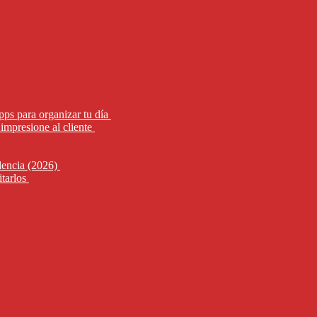
pps para organizar tu día
impresione al cliente
alencia (2026)
itarlos