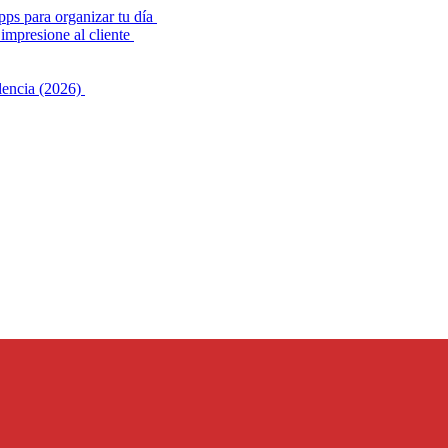
pps para organizar tu día
impresione al cliente
alencia (2026)