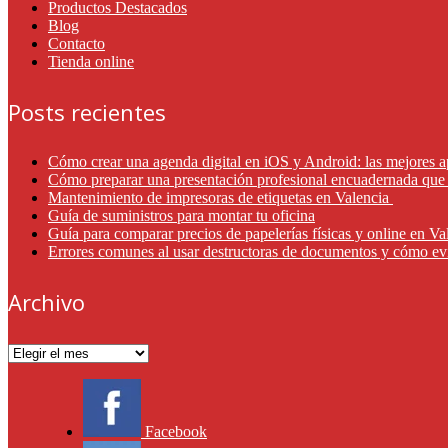
Productos Destacados
Blog
Contacto
Tienda online
Posts recientes
Cómo crear una agenda digital en iOS y Android: las mejores a
Cómo preparar una presentación profesional encuadernada que 
Mantenimiento de impresoras de etiquetas en Valencia
Guía de suministros para montar tu oficina
Guía para comparar precios de papelerías físicas y online en V
Errores comunes al usar destructoras de documentos y cómo ev
Archivo
Archivo
Facebook