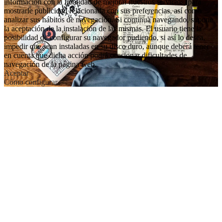
información con la finalidad de mejorar nuestros servicios, para
mostrarle publicidad relacionada con sus preferencias, así como
analizar sus hábitos de navegación. Si continua navegando, supone
la aceptación de la instalación de las mismas. El usuario tiene la
posibilidad de configurar su navegador pudiendo, si así lo desea,
impedir que sean instaladas en su disco duro, aunque deberá tener
en cuenta que dicha acción podrá ocasionar dificultades de
navegación de la página web.
Aceptar
Cómo configurar