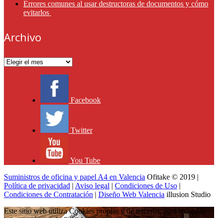
Errores comunes al usar destructoras de documentos y cómo
evitarlos
Archivo
Archivo
Facebook
Twitter
You Tube
Suministros de oficina y papel A4 en Valencia
Ofitake © 2019 |
Política de privacidad
|
Aviso legal
|
Condiciones de Uso
|
Condiciones de Contratación
|
Diseño Web Valencia
illusion Studio
Este sitio web utiliza Cookies propias y de terceros, para recopilar