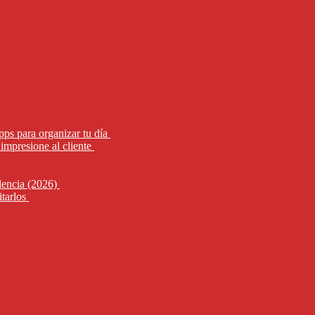
pps para organizar tu día
impresione al cliente
alencia (2026)
itarlos