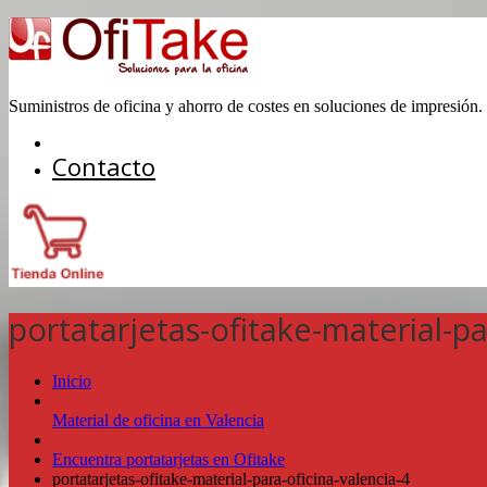
Suministros de oficina y ahorro de costes en soluciones de impresión.
Contacto
portatarjetas-ofitake-material-pa
Inicio
Material de oficina en Valencia
Encuentra portatarjetas en Ofitake
portatarjetas-ofitake-material-para-oficina-valencia-4