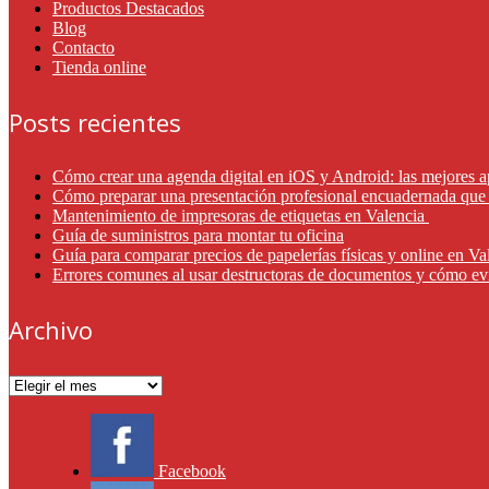
Productos Destacados
Blog
Contacto
Tienda online
Posts recientes
Cómo crear una agenda digital en iOS y Android: las mejores a
Cómo preparar una presentación profesional encuadernada que 
Mantenimiento de impresoras de etiquetas en Valencia
Guía de suministros para montar tu oficina
Guía para comparar precios de papelerías físicas y online en V
Errores comunes al usar destructoras de documentos y cómo ev
Archivo
Archivo
Facebook