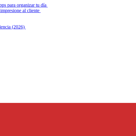
pps para organizar tu día
impresione al cliente
alencia (2026)