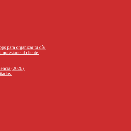
pps para organizar tu día
impresione al cliente
alencia (2026)
itarlos