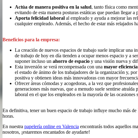
Actúa de manera positiva en la salud
, tanto física como men
evitando de esta manera posturas estáticas que puedan llegar a p
Aporta felicidad laboral
al empleado y ayuda a mejorar las rel
cualquier empleado. Además, el hecho de estar más relajados ha
Beneficios para la empresa:
La creación de nuevos espacios de trabajo suele implicar una i
de trabajo de hoy en día tienden a ocupar menos espacio y a se
suponer incluso un
ahorro de espacio
y una visión nueva y dif
Esta inversión se verá recompensada con una
mayor eficiencia
el estado de ánimo de los trabajadores de la organización y, po
positiva y obtienen ideas más innovadoras con mayor frecuenci
Ofrecer áreas cómodas y acogedoras, a la vez que profesionale
generaciones más nuevas, que a menudo suele sentirse atraída 
laboral en el que los empleados en la mayoría de las ocasiones 
En definitiva, tener un buen espacio de trabajo influye mucho más de 
horas.
En nuestra
papelería online en Valencia
encontrarás todos aquellos mat
nosotros, ¡estaremos encantados de ayudarte!