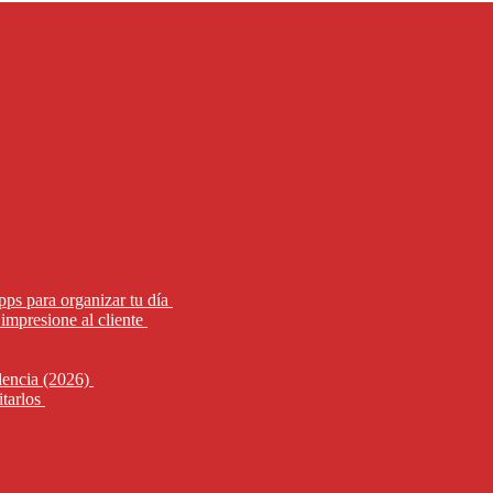
pps para organizar tu día
impresione al cliente
alencia (2026)
itarlos