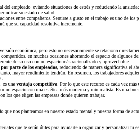
tal del empleado, evitando situaciones de estrés y reduciendo la ansied
erjudicar su estado de salud.
aciones entre compañeros. Sentirse a gusto en el trabajo es uno de los 
rá que su capacidad resolutiva incremente.
nversión económica, pero esto no necesariamente se relaciona directam
r compartidos, en muchas ocasiones ahorrando el espacio de algunos de
erente de su uso con un espacio más racionalizado y aprovechable.
 por parte de los empleados
, reduciendo de manera significativa el 
r tanto, mayor rendimiento tendrán. En resumen, los trabajadores adqui
a.
s, es una
ventaja competitiva
. Por lo que este recurso es cada vez más 
por un espacio con una estética más moderna y minimalista. Es una bue
son los que eligen las empresas donde quieren trabajar.
lo que nos planteamos en nuestro estado mental y nuestra forma de actua
eriales que te serán útiles para ayudarte a organizar y personalizar tu e