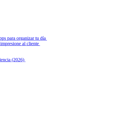
pps para organizar tu día
impresione al cliente
alencia (2026)