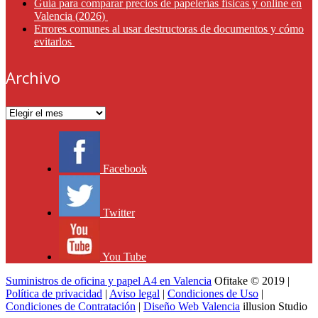
Guía para comparar precios de papelerías físicas y online en
Valencia (2026)
Errores comunes al usar destructoras de documentos y cómo
evitarlos
Archivo
Archivo
Facebook
Twitter
You Tube
Suministros de oficina y papel A4 en Valencia
Ofitake © 2019 |
Política de privacidad
|
Aviso legal
|
Condiciones de Uso
|
Condiciones de Contratación
|
Diseño Web Valencia
illusion Studio